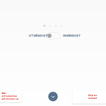
1
2
3
4
UTVÄNDIGT
INVÄNDIGT
Mer
Köp en
information
modell
på citroen.se