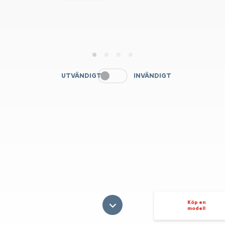
1
2
3
4
UTVÄNDIGT
INVÄNDIGT
Köp en
modell