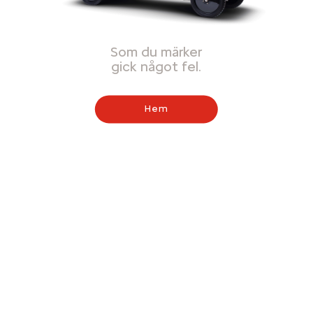
Som du märker
gick något fel.
Hem