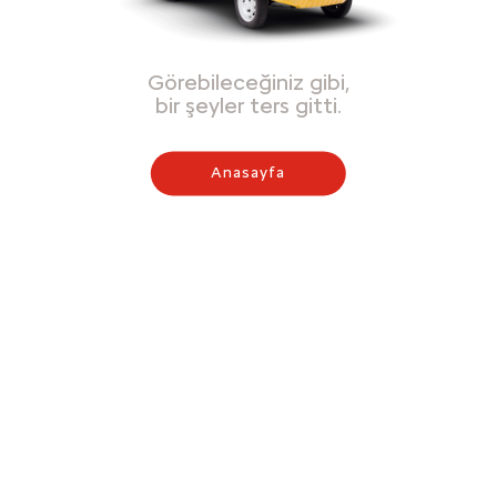
Görebileceğiniz gibi,
bir şeyler ters gitti.
Anasayfa