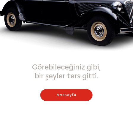
Görebileceğiniz gibi,
bir şeyler ters gitti.
Anasayfa