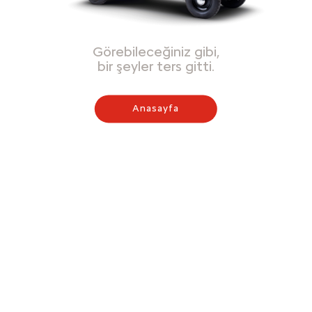
Görebileceğiniz gibi,
bir şeyler ters gitti.
Anasayfa