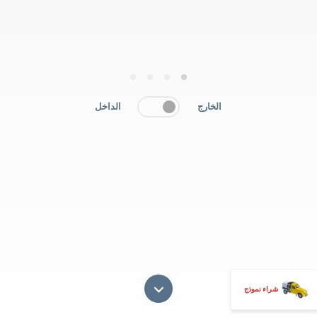
4
3
2
1
الخارج
الداخل
شراء نموذج