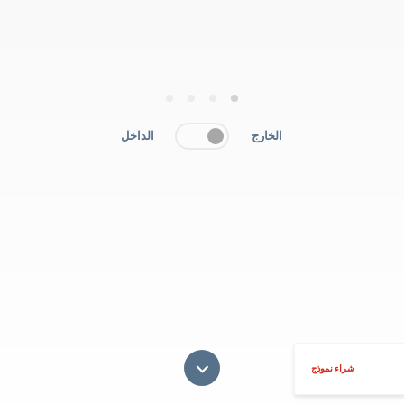
4
3
2
1
الخارج
الداخل
شراء نموذج