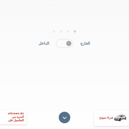
4
3
2
1
الخارج
الداخل
citroen.dz
المزيد من
شراء نموذج
التفاصيل على