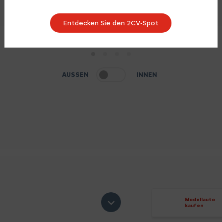
Entdecken Sie den 2CV‑Spot
1
2
3
4
AUSSEN
INNEN
Modellauto
kaufen