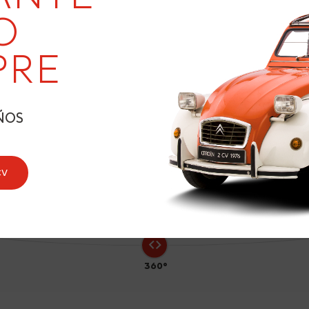
20
O
PRE
1
ÑOS
CV
360°