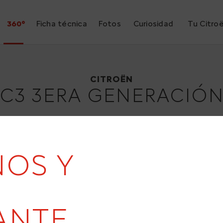
360°
Ficha técnica
Fotos
Curiosidad
Tu Citro
Citroën C3 3era generación
2016
CITROËN
C3 3ERA GENERACIÓ
ÑOS Y
ANTE