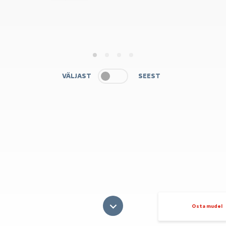
1
2
3
4
VÄLJAST
SEEST
Osta mudel