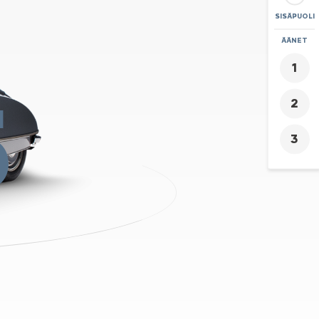
SISÄPUOLI
ZOOMAA
ÄÄNET
+
5
-