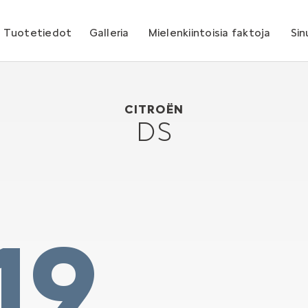
Tuotetiedot
Galleria
Mielenkiintoisia faktoja
Sin
Citroën DS
1955
CITROËN
DS
19