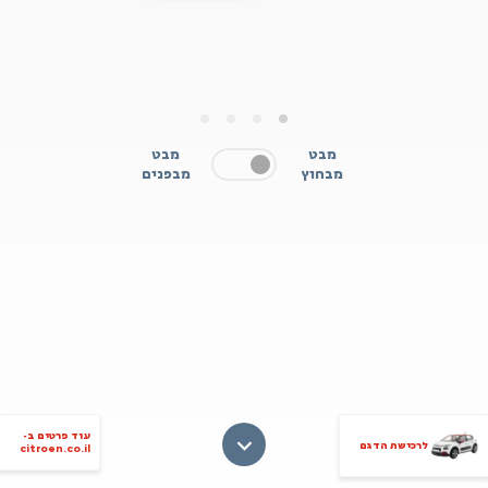
4
3
2
1
מבט
מבט
מבחוץ
מבפנים
עוד פרטים ב-
לרכישת הדגם
citroen.co.il