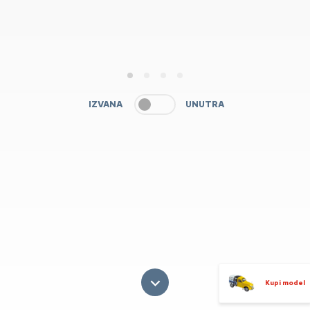
1
2
3
4
IZVANA
UNUTRA
Kupi model