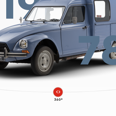
19
7
360°