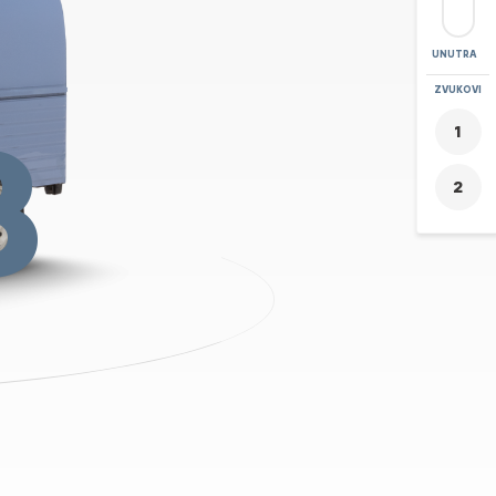
UNUTRA
POVEĆAJ
ZVUKOVI
+
8
-