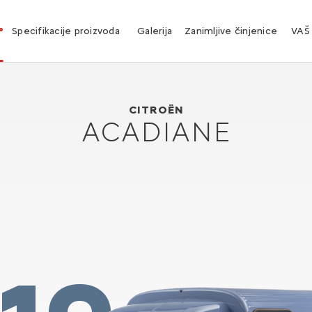
°
Specifikacije proizvoda
Galerija
Zanimljive činjenice
VAŠ
Citroën ACADIANE
1978
CITROËN
ACADIANE