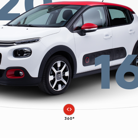
20
1
360°