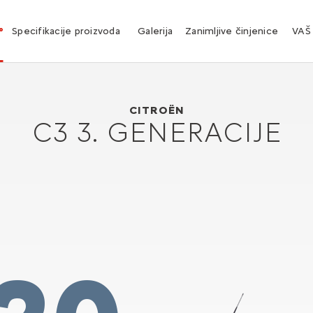
°
Specifikacije proizvoda
Galerija
Zanimljive činjenice
VAŠ
Citroën C3 3. generacije
2016
CITROËN
C3 3. GENERACIJE