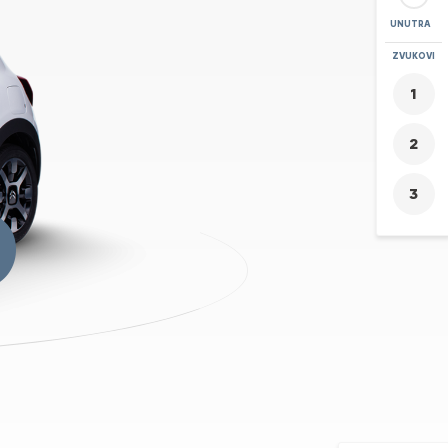
UNUTRA
POVEĆAJ
ZVUKOVI
+
-
6