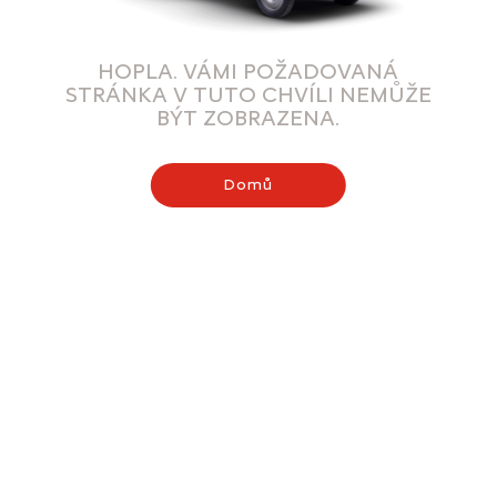
HOPLA. VÁMI POŽADOVANÁ
STRÁNKA V TUTO CHVÍLI NEMŮŽE
BÝT ZOBRAZENA.
Domů