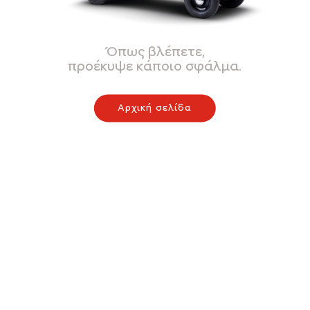
Όπως βλέπετε,
προέκυψε κάποιο σφάλμα.
Αρχική σελίδα