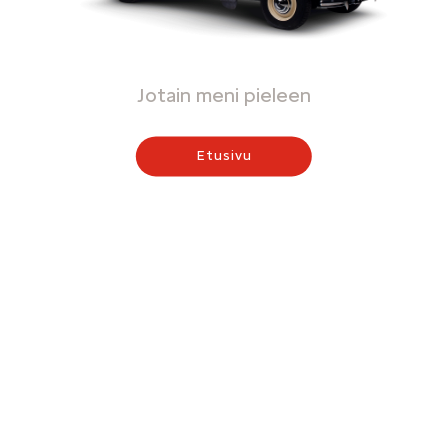
Jotain meni pieleen
Etusivu