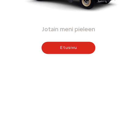
Jotain meni pieleen
Etusivu