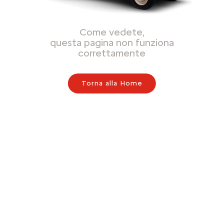
Come vedete,
questa pagina non funziona
correttamente
Torna alla Home