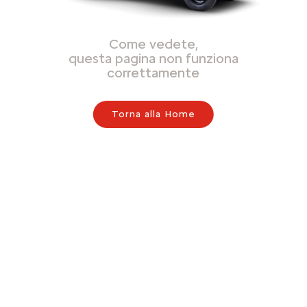
Come vedete,
questa pagina non funziona
correttamente
Torna alla Home