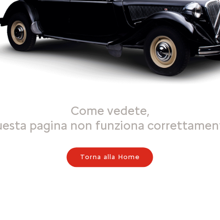
Come vedete,
uesta pagina non funziona correttamen
Torna alla Home