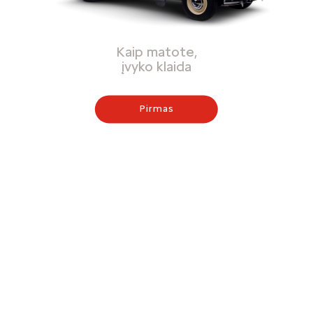
Kaip matote,
įvyko klaida
Pirmas