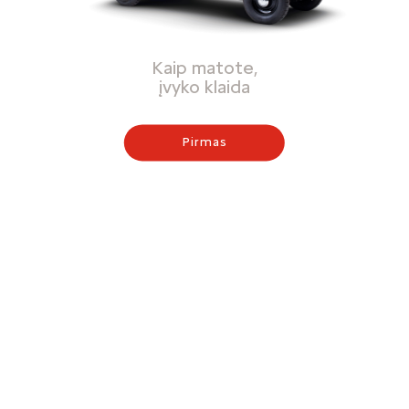
Kaip matote,
įvyko klaida
Pirmas