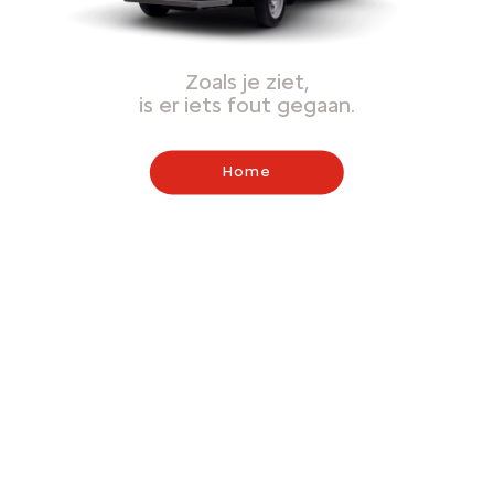
Zoals je ziet,
is er iets fout gegaan.
Home