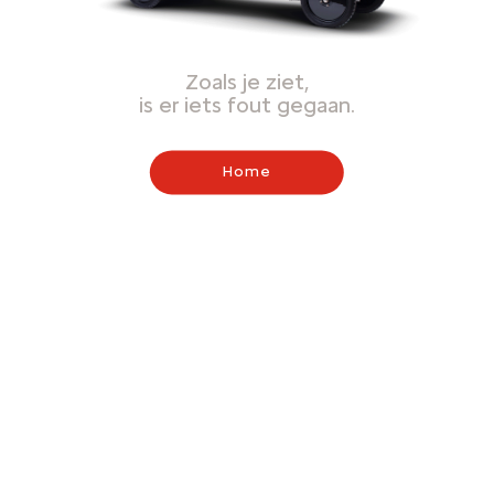
Zoals je ziet,
is er iets fout gegaan.
Home