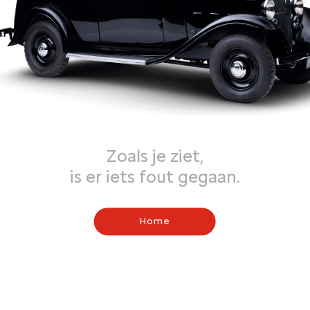
Zoals je ziet,
is er iets fout gegaan.
Home