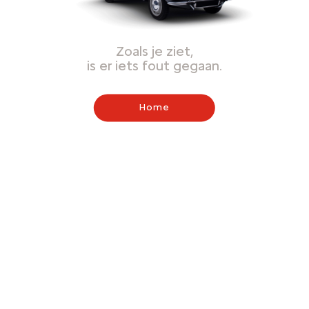
Zoals je ziet,
is er iets fout gegaan.
Home