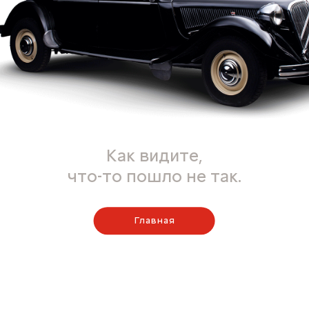
Как видите,
что-то пошло не так.
Главная