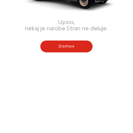
Upsss,
nekaj je narobe.Stran ne deluje.
Domov