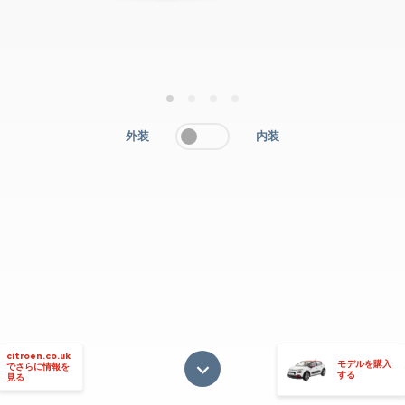
1
2
3
4
外装
内装
citroen.co.uk
モデルを購入
でさらに情報を
する
見る