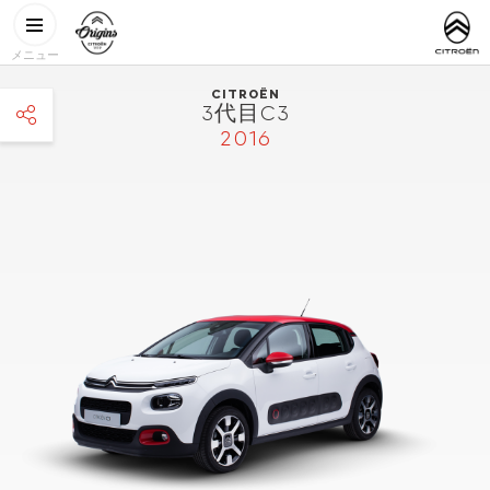
メインコンテンツに移動
CITROËN
http://www.
ORIGINS
メニュー
CITROËN
3代目C3
2016
facebook
twitter
pinterest