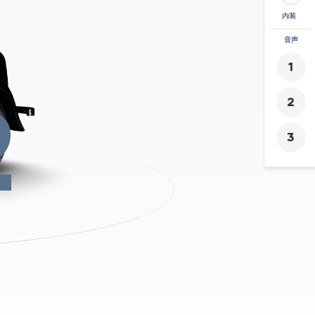
内装
ズーム
音声
+
-
2