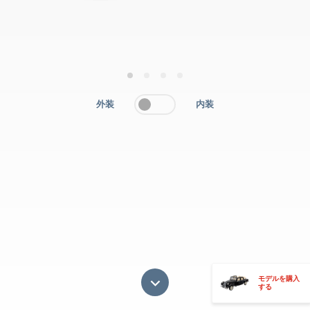
1
2
3
4
外装
内装
モデルを購入
する