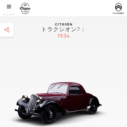
メインコンテンツに移動
CITROËN
http://www.
ORIGINS
メニュー
CITROËN
トラクシオン7：
1934
facebook
twitter
pinterest