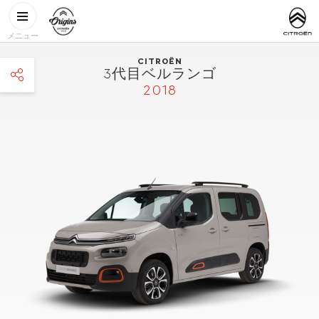
メインコンテンツに移動
CITROËN
http://www.
ORIGINS
メニュー
CITROËN
3代目ベルランゴ
2018
facebook
twitter
pinterest