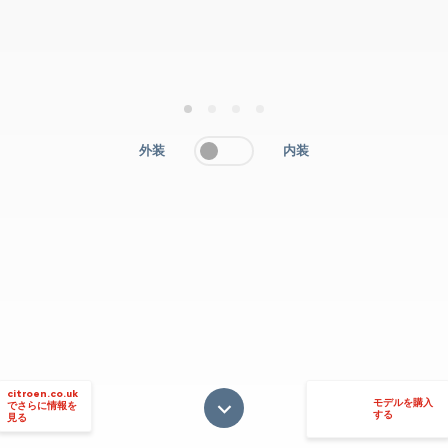
1
2
3
4
外装
内装
citroen.co.uk
モデルを購入
でさらに情報を
する
見る