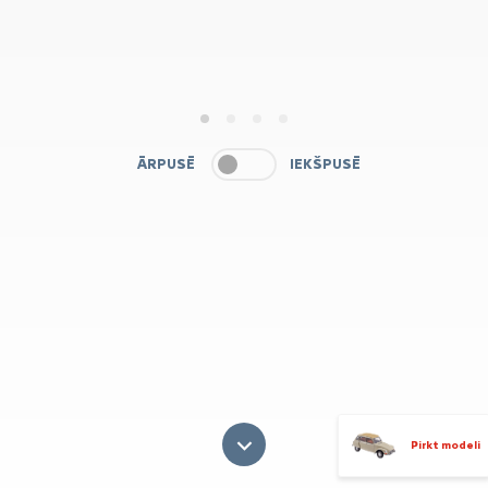
1
2
3
4
ĀRPUSĒ
IEKŠPUSĒ
Pirkt modeli