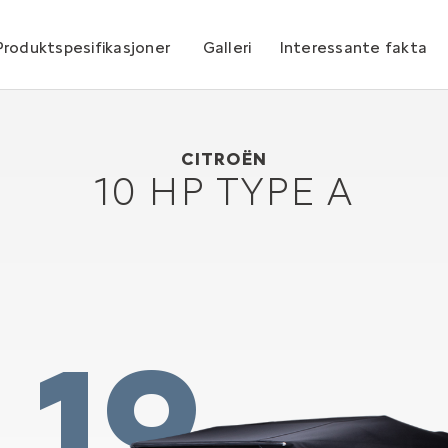
Produktspesifikasjoner
Galleri
Interessante fakta
Citroën 10 HP Type A
1919
CITROËN
10 HP TYPE A
19