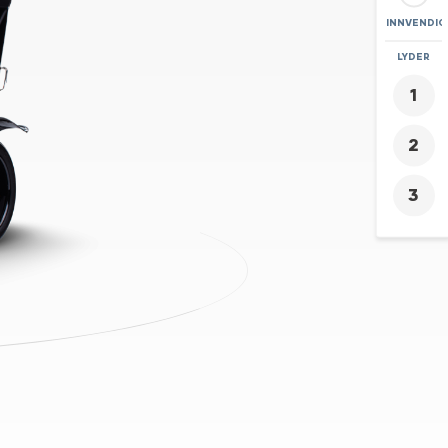
INNVENDIG
ZOOM
LYDER
+
-
9