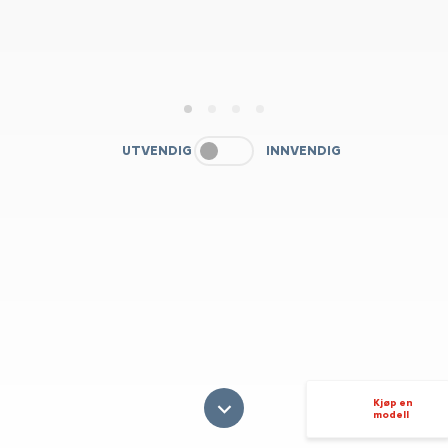
1
2
3
4
UTVENDIG
INNVENDIG
Kjøp en
modell