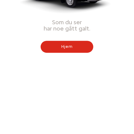
Som du ser
har noe gått galt.
Hjem