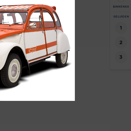
BINNENKA
ZOOM
GELUIDEN
+
7
-