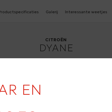
Productspecificaties
Galerij
Interessante weetjes
Citroën Dyane
1967
CITROËN
DYANE
AAR EN