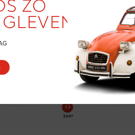
19
DS ZO
NGLEVEND
6
AG
t
360°