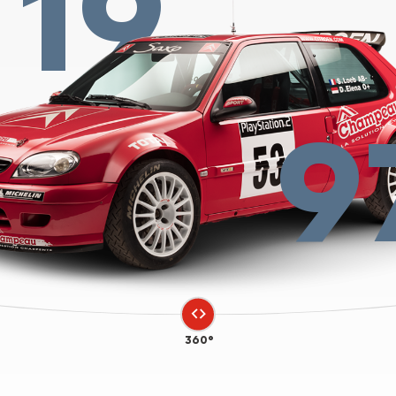
19
9
360°