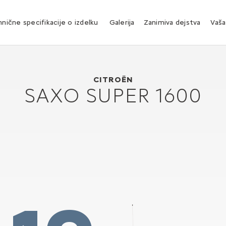
nične specifikacije o izdelku
Galerija
Zanimiva dejstva
Vaša
Citroën Saxo Super 1600
1997
CITROËN
SAXO SUPER 1600