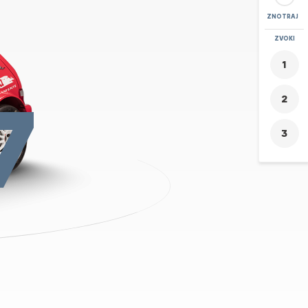
ZNOTRAJ
POVEČAVA
ZVOKI
+
-
7