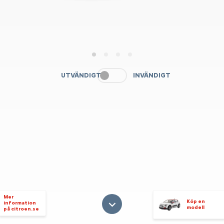
1
2
3
4
UTVÄNDIGT
INVÄNDIGT
Mer
Köp en
information
modell
på citroen.se