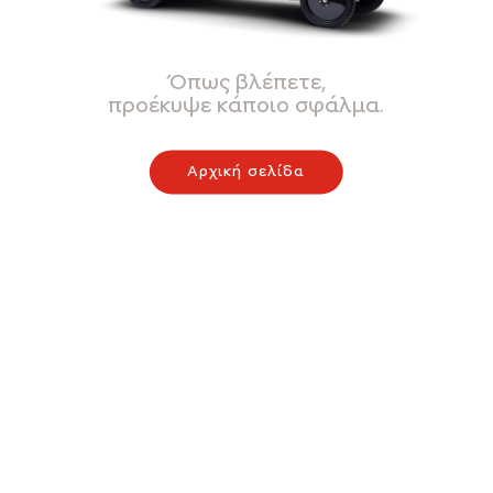
Όπως βλέπετε,
προέκυψε κάποιο σφάλμα.
Αρχική σελίδα