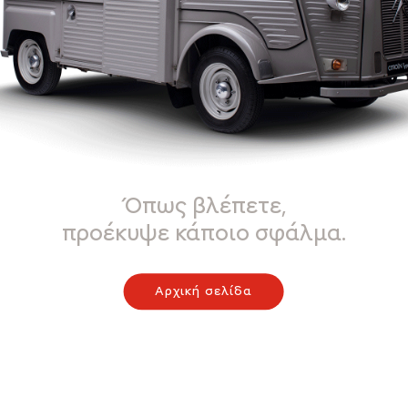
Όπως βλέπετε,
προέκυψε κάποιο σφάλμα.
Αρχική σελίδα