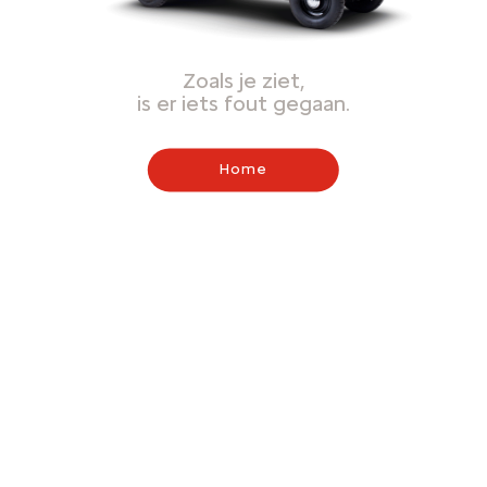
Zoals je ziet,
is er iets fout gegaan.
Home