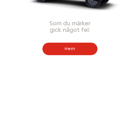
Som du märker
gick något fel.
Hem