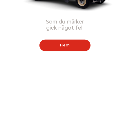
Som du märker
gick något fel.
Hem