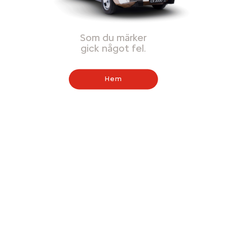
Som du märker
gick något fel.
Hem