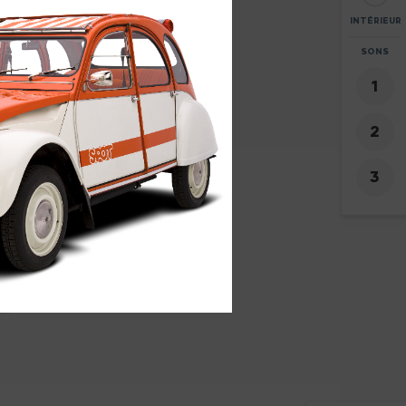
INTÉRIEUR
ZOOM
SONS
+
-
4