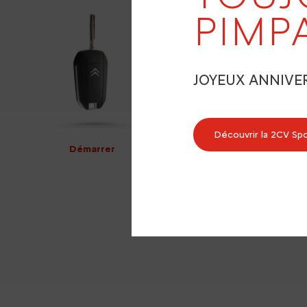
PIMP
JOYEUX ANNIVE
Découvrir la 2CV Sp
Démarrer